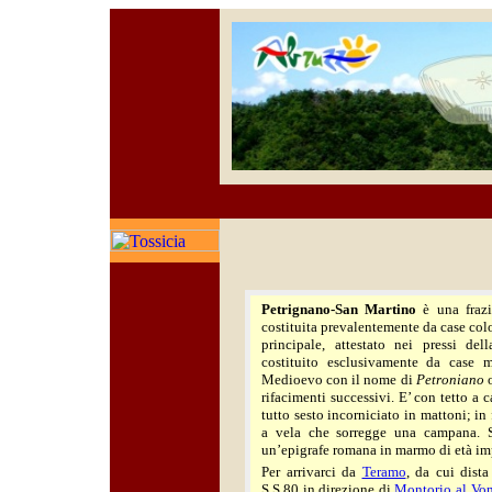
Petrignano-San Martino
è una frazi
costituita prevalentemente da case col
principale, attestato nei pressi de
costituito esclusivamente da case 
Medioevo con il nome di
Petroniano
rifacimenti successivi. E’ con tetto a
tutto sesto incorniciato in mattoni; in
a vela che sorregge una campana. S
un’epigrafe romana in marmo di età im
Per arrivarci da
Teramo
, da cui dist
S.S.80 in direzione di
Montorio al Vo